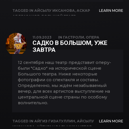
TAGGED IN
АЙСЫЛУ ИКСАНОВА
,
АСКАР
LEARN MORE
АБДРАЗАКОВ
,
БОЛЬШОЙ ТЕАТР
,
ЗАКУЛИСЬЕ
,
ИВАН СКЛАДЧИКОВ
,
ИГОРЬ
МОРОЗОВ
,
ИРИНА ФИЛИППОВА
,
ЛЯЙСАН
САФАРГУЛОВА
,
РЕГИНА ЗВЕГИНЦЕВА
,
РИМ
11.09.2023
IN
ГАСТРОЛИ
,
ОПЕРА
РАХИМОВ
,
САДКО
,
СОФЬЯ САИТОВА
,
САДКО В БОЛЬШОМ, УЖЕ
ФЕЛИКС КОРОБОВ
ЗАВТРА
12 сентября наш театр представит оперу-
были "Садко" на исторической сцене
Большого театра. Ниже некоторые
фотографии со спектакля и составы.
Определенно, мы ждём незабываемый
вечер, для всех артистов выступление на
центральной сцене страны по особому
волнительно.
TAGGED IN
АЙГИЗ ГИЗАТУЛЛИН
,
АЙСЫЛУ
LEARN MORE
ИКСАНОВА
,
АЙТУГАН ВАЛЬМУХАМЕТОВ
,