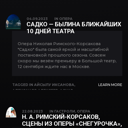
АЛИМ КАЮМОВ
,
АЛИСА АЛЕКСЕЕВА
,
АЛЬФИЯ КАРИМОВА
,
АСКАР АБДРАЗАКОВ
,
БОЛЬШОЙ ТЕАТР
,
ВАЛЕРИЯ ИСАЕВА
,
04.09.2023
IN
ОПЕРА
ВЛАДИМИР КОПЫТОВ
,
ДИНАР ШАКИРОВ
,
САДКО — БЫЛИНА БЛИЖАЙШИХ
ИВАН СКЛАДЧИКОВ
,
ИГОРЬ МОРОЗОВ
,
10 ДНЕЙ ТЕАТРА
ИДЕЛЬ АРАЛБАЕВ
,
ИЛЬНАРА
АБЕЙДУЛЛИНА
,
ИЛЬНУР ЗУБАИРОВ
,
Опера Николая Римского-Корсакова
НАЗГУЛЬ ИБРАГИМОВА
,
ОПЕРА
,
РЕГИНА
"Садко" была самой яркой и масштабной
ЗВЕГИНЦЕВА
,
РУСТАМ ИСХАКОВ
,
САДКО
,
постановкой прошлого сезона. Совсем
СЕРГЕЙ СИДОРОВ
,
СОФЬЯ САИТОВА
,
скоро мы везём премьеру в Большой театр,
ФЕЛИКС КОРОБОВ
,
ЮЛИЯ БУТЛЕВИЧ
12 сентября ждите нас в Москве.
TAGGED IN
АЙСЫЛУ ИКСАНОВА
,
LEARN MORE
АЛЕКСАНДР АЛЕКСЕЕВ
,
АСКАР
АБДРАЗАКОВ
,
ВАЛЕНТИНА ГАЛИНЧЕНКО
,
ДАРЬЯ ДАРИЕНКО
,
ИВАН СКЛАДЧИКОВ
,
ИГОРЬ МОРОЗОВ
,
ИРИНА ВТОРНИКОВА
,
22.08.2023
IN
ГАСТРОЛИ
,
ОПЕРА
ИРИНА ФИЛИППОВА
,
МАРГАРИТА
Н. А. РИМСКИЙ-КОРСАКОВ,
ДРОЗДОВА
,
МАРИЯ ЛАТЫПОВА
,
НИКИТА
СЦЕНЫ ИЗ ОПЕРЫ «СНЕГУРОЧКА»,
КИРИЛЛОВ
,
ОЛЕСЯ МЕЗЕНЦЕВА
,
САДКО
,