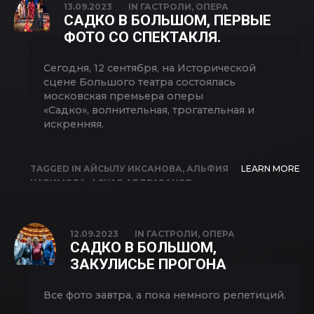
13.09.2023
IN
ГАСТРОЛИ
,
ОПЕРА
ОПЕРА
,
РИМ РАХИМОВ
,
ТАТЬЯНА
САДКО В БОЛЬШОМ, ПЕРВЫЕ
МАМЕДОВА
,
ЯН ЛЕЙШЕ
ФОТО СО СПЕКТАКЛЯ.
Сегодня, 12 сентября, на Исторической
сцене Большого театра состоялась
московская премьера оперы
«Садко», волнительная, трогательная и
искренняя.
TAGGED IN
АЙСЫЛУ ИКСАНОВА
,
АЛЬФИЯ
LEARN MORE
КАРИМОВА
,
АСКАР АБДРАЗАКОВ
,
БОЛЬШОЙ ТЕАТР
,
ИГОРЬ МОРОЗОВ
,
ОПЕРА
,
РЕГИНА ЗВЕГИНЦЕВА
,
РИМ
РАХИМОВ
,
САДКО
,
ФЕЛИКС КОРОБОВ
12.09.2023
IN
ГАСТРОЛИ
,
ОПЕРА
САДКО В БОЛЬШОМ,
ЗАКУЛИСЬЕ ПРОГОНА
Все фото завтра, а пока немного репетиций.