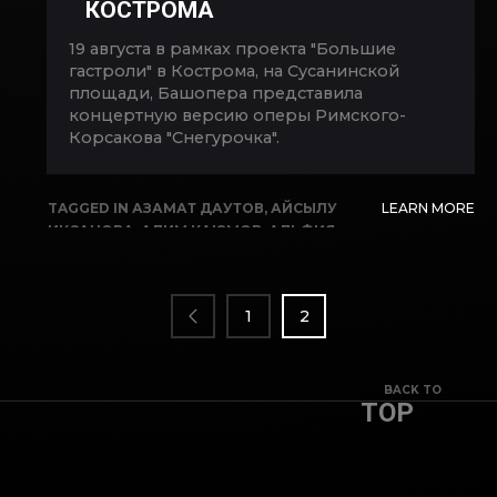
КОСТРОМА
ФЕЛИКС КОРОБОВ
19 августа в рамках проекта "Большие
гастроли" в Кострома, на Сусанинской
площади, Башопера представила
концертную версию оперы Римского-
Корсакова "Снегурочка".
TAGGED IN
АЗАМАТ ДАУТОВ
,
АЙСЫЛУ
LEARN MORE
ИКСАНОВА
,
АЛИМ КАЮМОВ
,
АЛЬФИЯ
ПАГИНАЦИЯ
КАРИМОВА
,
АРТУР ХИСАМОВ
,
ВЛАДИМИР
ЗАПИСЕЙ
КОПЫТОВ
,
ГАСТРОЛИ
,
ЕКАТЕРИНА
КУЛИКОВА
,
ИДЕЛЬ АРАЛБАЕВ
,
ЛАРИСА
1
2
АХМЕТОВА
,
ЛЮБОВЬ БУТОРИНА
,
ОЛЕСЯ
МЕЗЕНЦЕВА
,
ОПЕРА
,
САЛАВАТ КИЕКБАЕВ
,
СНЕГУРОЧКА
,
ФЕЛИКС КОРОБОВ
BACK TO
TOP