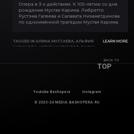
Опера в 3-х действиях. К 105-летию со дня
рождения Мустая Карима. Либретто
Рустэма Галеева и Салавата Низаметдинова
по одноимённой трагедии Мустая Карима.
TAGGED IN
АЛИНА МУСТАЕВА
,
АЛЬФИЯ
LEARN MORE
КАРИМОВА
,
АРТУР КАИПКУЛОВ
,
В НОЧЬ
ЛУННОГО ЗАТМЕНИЯ
,
ВАЛЕРИЙ
ПЛАТОНОВ
,
ВАСИЛИЙ ЕФИМОВ
,
ЛЮБОВЬ
BACK TO
TOP
БУТОРИНА
,
ЛЯЙСАН САФАРГУЛОВА
,
РОМАН МАМАЛИМОВ
,
ЭЛЬВИНА
АХМЕТХАНОВА
Youtube Bashopera
Instagram
© 2023-24 MEDIA.BASHOPERA.RU