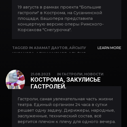
19 августа в рамках проекта "Большие
гастроли" в Кострома, на Сусанинской
площади, Башопера представила
концертную версию оперы Римского-
Корсакова "Снегурочка".
TAGGED IN
АЗАМАТ ДАУТОВ
,
АЙСЫЛУ
LEARN MORE
ИКСАНОВА
,
АЛИМ КАЮМОВ
,
АЛЬФИЯ
КАРИМОВА
,
АРТУР ХИСАМОВ
,
ВЛАДИМИР
КОПЫТОВ
,
ГАСТРОЛИ
,
ЕКАТЕРИНА
КУЛИКОВА
,
ИДЕЛЬ АРАЛБАЕВ
,
ЛАРИСА
21.08.2023
IN
ГАСТРОЛИ
,
НОВОСТИ
АХМЕТОВА
,
ЛЮБОВЬ БУТОРИНА
,
ОЛЕСЯ
КОСТРОМА, ЗАКУЛИСЬЕ
МЕЗЕНЦЕВА
,
ОПЕРА
,
САЛАВАТ КИЕКБАЕВ
,
ГАСТРОЛЕЙ.
СНЕГУРОЧКА
,
ФЕЛИКС КОРОБОВ
Гастроли, самая увлекательная часть жизни
театра. Единый организм 24 часа в сутки
решает одну задачу. Дирижеры, народные,
заслуженные, технический состав, всё
вертится плечом к плечу для одного вечера.