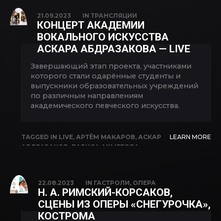
РАДИОНОВ
,
ДИЛЯРА ИДРИСОВА
,
ИГОРЬ
21.09.2023
IN
ТРАНСЛЯЦИИ
МОРОЗОВ
,
ЛАРИСА АХМЕТОВА
,
ЛЮБОВЬ
КОНЦЕРТ АКАДЕМИИ
БУТОРИНА
,
ШАЛЯПИНСКИЙ
,
ЭЛЬВИРА
ВОКАЛЬНОГО ИСКУССТВА
ФАТЫХОВА
АСКАРА АБДРАЗАКОВА — LIVE
Завершающий этап проекта, участниками
которого стали одарённые студенты и
выпускники образовательных учреждений
по различным направлениям
академического певческого искусства.
TAGGED IN
LIVE
,
АРТЁМ МАКАРОВ
,
АСКАР
LEARN MORE
АБДРАЗАКОВ
,
ЛАРИСА АХМЕТОВА
,
ШАМИЛЬ СИРАЗЕТДИНОВ
,
ЭЛЬВИРА
ФАТЫХОВА
22.08.2023
IN
ГАСТРОЛИ
,
ОПЕРА
Н. А. РИМСКИЙ-КОРСАКОВ,
СЦЕНЫ ИЗ ОПЕРЫ «СНЕГУРОЧКА»,
КОСТРОМА