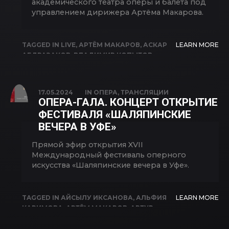
академического театра оперы и балета под
управлением дирижера Артёма Макарова.
TAGGED IN
LIVE
,
АРТЁМ МАКАРОВ
,
АСКАР
LEARN MORE
АБДРАЗАКОВ
,
ВЛАДИМИР КОПЫТОВ
,
ИГОРЬ МОРОЗОВ
,
ИДРИС ГАЗИЕВ
,
ИРЭН
АБДРАЗАКОВА
,
ЛАРИСА АХМЕТОВА
,
ЭЛЬВИРА ФАТЫХОВА
17.05.2024
IN
ОПЕРА
,
ТРАНСЛЯЦИИ
ОПЕРА-ГАЛА. КОНЦЕРТ ОТКРЫТИЕ
ФЕСТИВАЛЯ «ШАЛЯПИНСКИЕ
ВЕЧЕРА В УФЕ»
Прямой эфир открытия XVII
Международный фестиваль оперного
искусства «Шаляпинские вечера в Уфе».
TAGGED IN
АЙСЫЛУ ИКСАНОВА
,
АЛЬФИЯ
LEARN MORE
КАРИМОВА
,
АРТЁМ МАКАРОВ
,
АРТУР
КАИПКУЛОВ
,
АСКАР АБДРАЗАКОВ
,
ВЛАДИМИР КОПЫТОВ
,
ГЕННАДИЙ