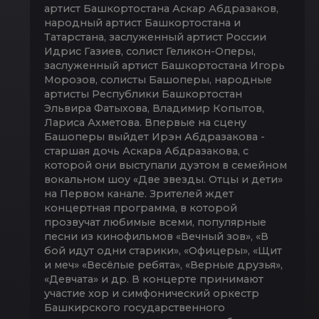
артист Башкортостана Аскар Абдразаков,
народный артист Башкортостана и
Татарстана, заслуженный артист России
Идрис Газиев, солист Геликон-Оперы,
заслуженный артист Башкортостана Игорь
Морозов, солисты Башоперы, народные
артисты Республики Башкортостан
Эльвира Фатыхова, Владимир Копытов,
Лариса Ахметова. Впервые на сцену
Башоперы выйдет Ирэн Абдразакова -
старшая дочь Аскара Абдразакова, с
которой они выступали дуэтом в семейном
вокальном шоу «Две звезды. Отцы и дети»
на Первом канале. Зрителей ждет
концертная программа, в которой
прозвучат любимые всеми, популярные
песни из кинофильмов «Вечный зов», «В
бой идут одни старики», «Офицеры», «Щит
и меч» «Весёлые ребята», «Верные друзья»,
«Девчата» и др. В концерте принимают
участие хор и симфонический оркестр
Башкирского государственного