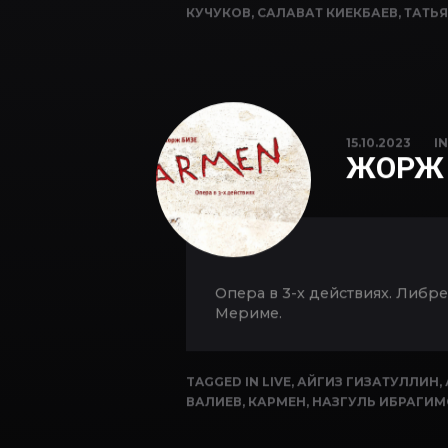
ОРФЕЕВ
,
ИРИНА ВТОРНИКОВА
,
ЛЮБО
КУЧУКОВ
,
САЛАВАТ КИЕКБАЕВ
,
ТАТЬ
15.10.2023
I
ЖОРЖ 
Опера в 3-х действиях. Либ
Мериме.
TAGGED IN
LIVE
,
АЙГИЗ ГИЗАТУЛЛИН
,
ВАЛИЕВ
,
КАРМЕН
,
НАЗГУЛЬ ИБРАГИ