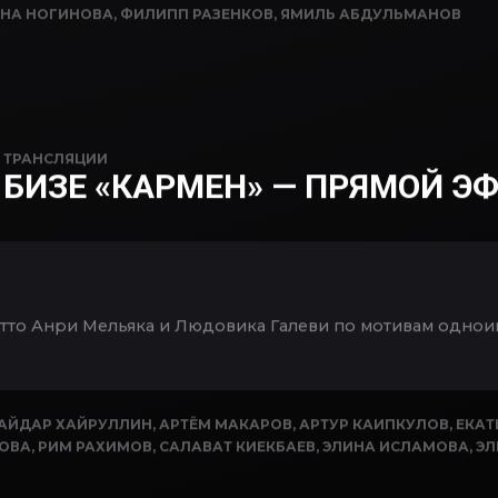
ВЬ БУТОРИНА
,
МАРАТ ШАРИПОВ
,
ОЛЕСЯ ХУСНУТДИНОВА
,
ОРЛЕА
ЯНА НОГИНОВА
,
ФИЛИПП РАЗЕНКОВ
,
ЯМИЛЬ АБДУЛЬМАНОВ
N
ТРАНСЛЯЦИИ
БИЗЕ «КАРМЕН» — ПРЯМОЙ Э
ретто Анри Мельяка и Людовика Галеви по мотивам одн
АЙДАР ХАЙРУЛЛИН
,
АРТЁМ МАКАРОВ
,
АРТУР КАИПКУЛОВ
,
ЕКАТ
МОВА
,
РИМ РАХИМОВ
,
САЛАВАТ КИЕКБАЕВ
,
ЭЛИНА ИСЛАМОВА
,
ЭЛ