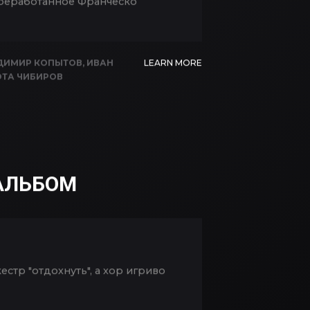
ереработанное Франческо
ДИМИР КОПЫТОВ
,
ИВАН
LEARN MORE
ТА ЧИБИРОВ
АЛЬБОМ
естр "отдохнуть", а хор игриво