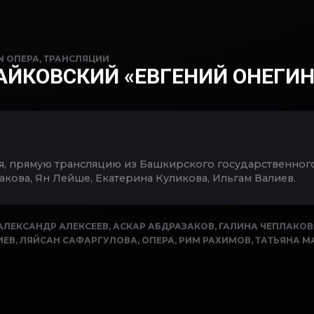
IN
ОПЕРА
,
ТРАНСЛЯЦИИ
ЧАЙКОВСКИЙ «ЕВГЕНИЙ ОНЕГИН»
ря, прямую трансляцию из Башкирского государственного
акова, Ян Лейше, Екатерина Куликова, Ильгам Валиев.
АЛЕКСАНДР АЛЕКСЕЕВ
,
АСКАР АБДРАЗАКОВ
,
ГАЛИНА ЧЕПЛАКОВ
ИЕВ
,
ЛЯЙСАН САФАРГУЛОВА
,
ОПЕРА
,
РИМ РАХИМОВ
,
ТАТЬЯНА 