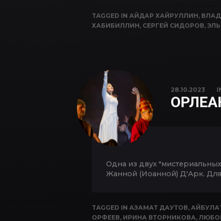
TAGGED IN
АЙДАР ХАЙРУЛЛИН
,
ВЛАД
ХАБИБИЛЛИН
,
СЕРГЕЙ СИДОРОВ
,
ЭЛЬ
28.10.2023
I
ОРЛЕА
Одна из двух "мистериальных
Жанной (Иоанной) Д'Арк. Для
TAGGED IN
АЗАМАТ ДАУТОВ
,
АЙБУЛА