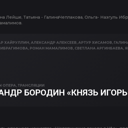
на Лейше, Татьяна - ГалинаЧеплакова, Ольга- Назгуль Иб
амалимов.
Р ХАЙРУЛЛИН
,
АЛЕКСАНДР АЛЕКСЕЕВ
,
АРТУР ХИСАМОВ
,
ГАЛИН
 ИБРАГИМОВА
,
РОМАН МАМАЛИМОВ
,
СВЕТЛАНА АРГИНБАЕВА
,
Я
IN
ОПЕРА
,
ТРАНСЛЯЦИИ
АНДР БОРОДИН «КНЯЗЬ ИГОРЬ