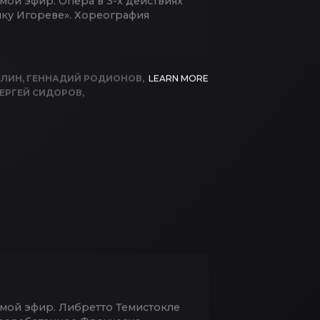
мой эфир. Опера в 3-х действиях
лку Игореве». Хореография
КЛИН
,
ГЕННАДИЙ РОДИОНОВ
,
LEARN MORE
ЕРГЕЙ СИДОРОВ
,
ямой эфир. Либретто Темистокле