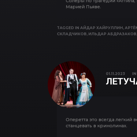
Солеры по трагедии «Аттила
Марией Пьяве.
TAGGED IN
АЙДАР ХАЙРУЛЛИН
,
АРТЁ
СКЛАДЧИКОВ
,
ИЛЬДАР АБДРАЗАКОВ
01.11.2023
I
ЛЕТУЧ
Оперетта это всегда легкий в
станцевать в кринолинах.