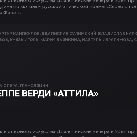
ь оперного искусства «Шаляпинские вечера в Уфе», пря
одина по мотивам русской эпической поэмы «Слово о по
а Фокина.
АРТУР КАИПКУЛОВ
,
ВДАЛИСЛАВ СУЛИМСКИЙ
,
ВЛАДИСЛАВ КАР
ЗОВ
,
КНЯЗЬ ИГОРЬ
,
МАРИЯ БАЯНКИНА
,
НАЗГУЛЬ ИБРАГИМОВА
,
С
IN
ОПЕРА
,
ТРАНСЛЯЦИИ
ППЕ ВЕРДИ «АТТИЛА»
ль оперного искусства «Шаляпинские вечера в Уфе», пр