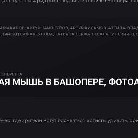
, царь гуннов» Фридриха Людвига Захариаса Вернера, п
М МАКАРОВ
,
АРТУР КАИПКУЛОВ
,
АРТУР ХИСАМОВ
,
АТТИЛА
,
ВЛА
,
ЛЯЙСАН САФАРГУЛОВА
,
ТАТЬЯНА СЕРЖАН
,
ШАЛЯПИНСКИЙ
,
ШО
N
ОПЕРЕТТА
АЯ МЫШЬ В БАШОПЕРЕ, ФОТО
ечер, где зрители могут посмеяться, артисты удивить, орк