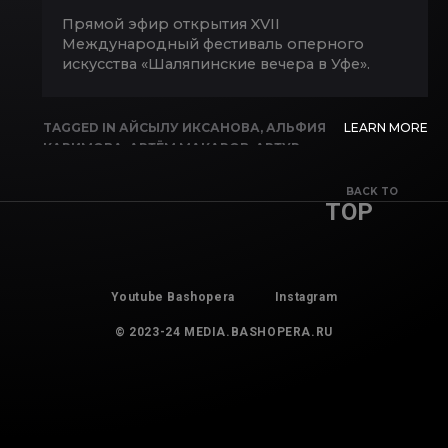
Прямой эфир открытия XVII
Международный фестиваль оперного
искусства «Шаляпинские вечера в Уфе».
TAGGED IN
АЙСЫЛУ ИКСАНОВА
,
АЛЬФИЯ
LEARN MORE
КАРИМОВА
,
АРТЁМ МАКАРОВ
,
АРТУР
КАИПКУЛОВ
,
АСКАР АБДРАЗАКОВ
,
ВЛАДИМИР КОПЫТОВ
,
ГЕННАДИЙ
BACK TO
TOP
РАДИОНОВ
,
ДИЛЯРА ИДРИСОВА
,
ИГОРЬ
МОРОЗОВ
,
ЛАРИСА АХМЕТОВА
,
ЛЮБОВЬ
БУТОРИНА
,
ШАЛЯПИНСКИЙ
,
ЭЛЬВИРА
ФАТЫХОВА
Youtube Bashopera
Instagram
© 2023-24 MEDIA.BASHOPERA.RU