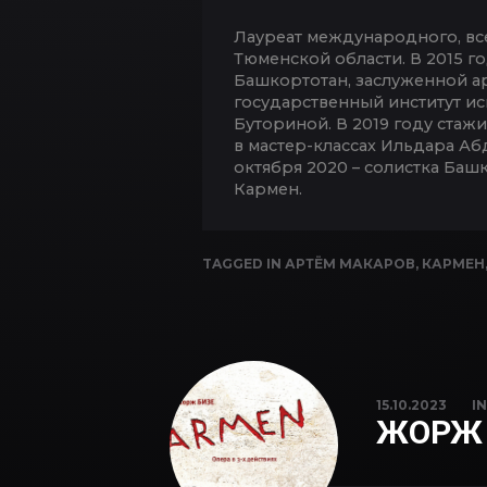
Лауреат международного, вс
Тюменской области. В 2015 г
Башкортотан, заслуженной а
государственный институт ис
Буториной. В 2019 году ста
в мастер-классах Ильдара Аб
октября 2020 – солистка Баш
Кармен.
TAGGED IN
АРТЁМ МАКАРОВ
,
КАРМЕН
15.10.2023
I
ЖОРЖ 