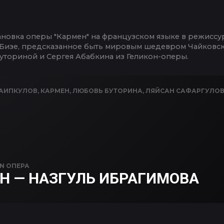
ановка оперы "Кармен" на французском языке в режисс
Бизе, предсказанное быть мировым шедевром Чайковски
уториной и Сергея Абабкина из Геликон-оперы.
КАИПКУЛОВ
,
КАРМЕН
,
ЛЮБОВЬ БУТОРИНА
,
ЛЯЙСАН САФАРГУЛО
IN
ОПЕРА
Н — НАЗГУЛЬ ИБРАГИМОВА