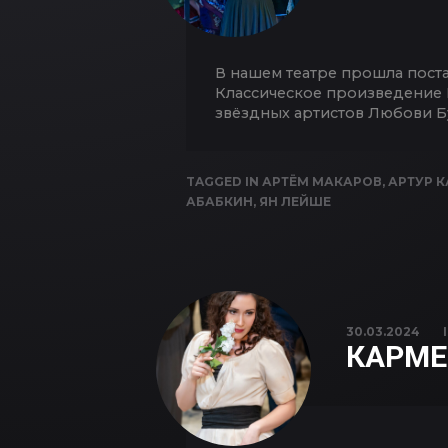
В нашем театре прошла пост
Классическое произведение 
звёздных артистов Любови Б
TAGGED IN
АРТЁМ МАКАРОВ
,
АРТУР 
АБАБКИН
,
ЯН ЛЕЙШЕ
30.03.2024
КАРМЕ