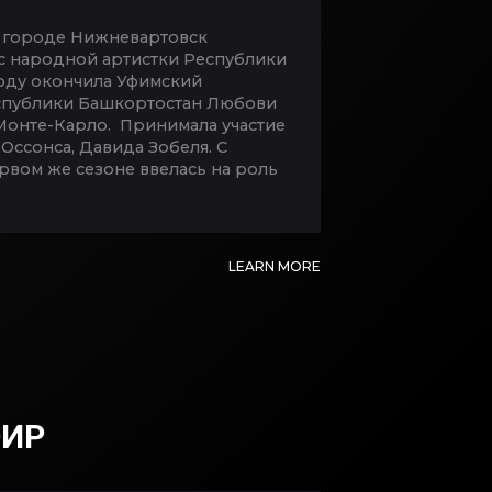
в городе Нижневартовск
сс народной артистки Республики
году окончила Уфимский
Республики Башкортостан Любови
Монте-Карло. Принимала участие
Оссонса, Давида Зобеля. С
ервом же сезоне ввелась на роль
LEARN MORE
ФИР