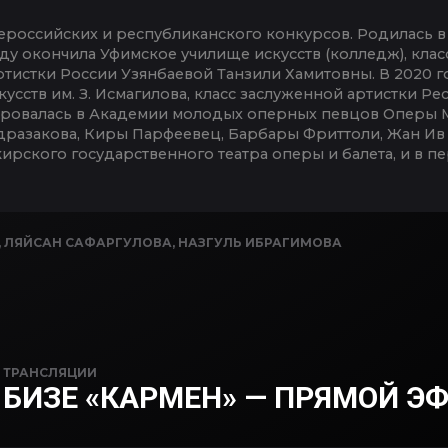
ероссийских и республиканского конкурсов. Родилась 
оду окончила Уфимское училище искусств (колледж), кла
ртистки России Узянбаевой Танзили Хамитовны. В 2020 
кусств им. З. Исмагилова, класс заслуженной артистки 
жировалась в Академии молодых оперных певцов Оперы 
дразакова, Киры Парфеевец, Барбары Фриттоли, Жан Ив 
кирского государственного театра оперы и балета, и в п
,
ЛЯЙСАН САФАРГУЛОВА
,
НАЗГУЛЬ ИБРАГИМОВА
N
ТРАНСЛЯЦИИ
БИЗЕ «КАРМЕН» — ПРЯМОЙ Э