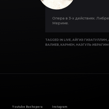
Опера в 3-х действиях. Либ
Мериме.
TAGGED IN
LIVE
,
АЙГИЗ ГИЗАТУЛЛИН
,
ВАЛИЕВ
,
КАРМЕН
,
НАЗГУЛЬ ИБРАГИ
Youtube Bashopera
Instagram