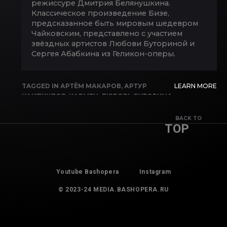
режиссуре Дмитрия Белянушкина.
Классическое произведение Бизе,
предсказанное быть мировым шедевром
Чайковским, представлено с участием
звёздных артистов Любови Буториной и
Сергея Абабкина из Геликон-оперы.
TAGGED IN
АРТЁМ МАКАРОВ
,
АРТУР
LEARN MORE
КАИПКУЛОВ
,
КАРМЕН
,
ЛЮБОВЬ БУТОРИНА
,
ЛЯЙСАН САФАРГУЛОВА
,
РЕЗИДА
АМИНОВА
,
СЕРГЕЙ АБАБКИН
,
ЯН ЛЕЙШЕ
BACK TO
TOP
Youtube Bashopera
Instagram
© 2023-24 MEDIA.BASHOPERA.RU