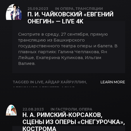
НАЗГУЛЬ ИБРАГИМОВА
,
РИМ РАХИМОВ
,
25.09.2023
IN
ОПЕРА
,
ТРАНСЛЯЦИИ
САЛАВАТ КИЕКБАЕВ
,
ЭЛИНА ИСЛАМОВА
,
П. И. ЧАЙКОВСКИЙ «ЕВГЕНИЙ
ЭЛЬВИРА ФАТЫХОВА
ОНЕГИН» — LIVE 4K
Смотрите в среду, 27 сентября, прямую
трансляцию из Башкирского
государственного театра оперы и балета. В
главных партиях: Галина Чеплакова, Ян
Лейше, Екатерина Куликова, Ильгам
Валиев.
TAGGED IN
LIVE
,
АЙДАР ХАЙРУЛЛИН
,
LEARN MORE
АЛЕКСАНДР АЛЕКСЕЕВ
,
АСКАР
АБДРАЗАКОВ
,
ГАЛИНА ЧЕПЛАКОВА
,
ЕВГЕНИЙ ОНЕГИН
,
ЕКАТЕРИНА КУЛИКОВА
,
ИЛЬГАМ ВАЛИЕВ
,
ЛЯЙСАН САФАРГУЛОВА
,
22.08.2023
IN
ГАСТРОЛИ
,
ОПЕРА
ОПЕРА
,
РИМ РАХИМОВ
,
ТАТЬЯНА
Н. А. РИМСКИЙ-КОРСАКОВ,
МАМЕДОВА
,
ЯН ЛЕЙШЕ
СЦЕНЫ ИЗ ОПЕРЫ «СНЕГУРОЧКА»,
КОСТРОМА