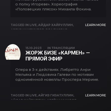
о полку Игореве». Хореография
«Половецких плясок» Михаила Фокина.
TAGGED IN
LIVE
,
АЙДАР ХАЙРУЛЛИН
,
LEARN MORE
АРТУР КАИПКУЛОВ
,
ВДАЛИСЛАВ
СУЛИМСКИЙ
,
ВЛАДИСЛАВ КАРКЛИН
,
ГЕННАДИЙ РОДИОНОВ
,
ЕКАТЕРИНА
КУЛИКОВА
,
ИГОРЬ МОРОЗОВ
,
КНЯЗЬ
15.10.2023
IN
ТРАНСЛЯЦИИ
ИГОРЬ
,
МАРИЯ БАЯНКИНА
,
НАЗГУЛЬ
ЖОРЖ БИЗЕ «КАРМЕН» —
ИБРАГИМОВА
,
СЕРГЕЙ СИДОРОВ
,
ПРЯМОЙ ЭФИР
ШАЛЯПИНСКИЙ
Опера в 3-х действиях. Либретто Анри
Мельяка и Людовика Галеви по мотивам
одноимённой новеллы Проспера Мериме.
TAGGED IN
LIVE
,
АЙГИЗ ГИЗАТУЛЛИН
,
LEARN MORE
АЙДАР ХАЙРУЛЛИН
,
АРТЁМ МАКАРОВ
,
АРТУР КАИПКУЛОВ
,
ЕКАТЕРИНА
КУЛИКОВА
,
ИЛЬГАМ ВАЛИЕВ
,
КАРМЕН
,