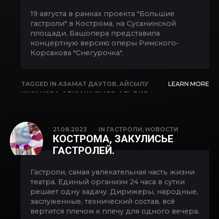
19 августа в рамках проекта "Большие
гастроли" в Кострома, на Сусанинской
площади, Башопера представила
концертную версию оперы Римского-
Корсакова "Снегурочка".
TAGGED IN
АЗАМАТ ДАУТОВ
,
АЙСЫЛУ
LEARN MORE
ИКСАНОВА
,
АЛИМ КАЮМОВ
,
АЛЬФИЯ
КАРИМОВА
,
АРТУР ХИСАМОВ
,
ВЛАДИМИР
КОПЫТОВ
,
ГАСТРОЛИ
,
ЕКАТЕРИНА
КУЛИКОВА
,
ИДЕЛЬ АРАЛБАЕВ
,
ЛАРИСА
21.08.2023
IN
ГАСТРОЛИ
,
НОВОСТИ
АХМЕТОВА
,
ЛЮБОВЬ БУТОРИНА
,
ОЛЕСЯ
КОСТРОМА, ЗАКУЛИСЬЕ
МЕЗЕНЦЕВА
,
ОПЕРА
,
САЛАВАТ КИЕКБАЕВ
,
ГАСТРОЛЕЙ.
СНЕГУРОЧКА
,
ФЕЛИКС КОРОБОВ
Гастроли, самая увлекательная часть жизни
театра. Единый организм 24 часа в сутки
решает одну задачу. Дирижеры, народные,
заслуженные, технический состав, всё
вертится плечом к плечу для одного вечера.