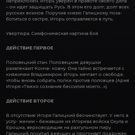
непреклонен. Игорь уверен в правоте своего дела
– он идет защищать Русь. В этом его долг, долг всех
русских воинов. Поручив князю Галицкому поза-
ботиться о сестре, Игорь отправляется в путь.
Увертюра. Симфоническая картина боя
ДЕЙСТВИЕ ПЕРВОЕ
Половецкий стан. Половецкие девушки
развлекают Конча- ковну. Она тайно встречается с
княжичем Владимиром. Игорь мечтает о свободе,
чтобы вновь собрать полки против половцев (Ария
Игоря «Тяжко сознание бессилия моего…»).
ДЕЙСТВИЕ ВТОРОЕ
В отсутствие Игоря Галицкий бесчинствует. У него в
услу- жении – бежавшие из Игорева войска Скула и
Ерошка, верховодящие на разгульном пиру.
Галицкий похитил девушку и прогоняет подружек,