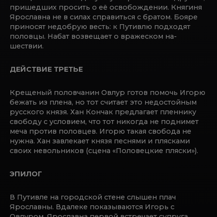
пришедших просить о её освобождении. Княгиня
Ярославна не в силах справиться с братом. Бояре
приносят недобрую весть: к Путивлю подходят
половцы. Набат возвещает о вражеском на-
шествии.
ДЕЙСТВИЕ ТРЕТЬЕ
Крещеный половчанин Овлур готов помочь Игорю
бежать из плена, но тот считает это недостойным
русского князя. Хан Кончак предлагает пленнику
свободу с условием, что тот никогда не поднимет
меча против половцев. Игорю такая свобода не
нужна. Хан завлекает князя песнями и плясками
своих невольников (сцена «Половецкие пляски»).
ЭПИЛОГ
В Путивле на городской стене слышен плач
Ярославны. Вдалеке показываются Игорь с
Овлуром. Ярославна первой встречает супруга.