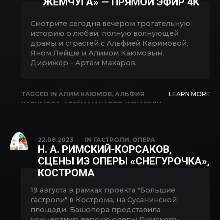
ЖЕМЧУГА» — ПРЯМОЙ ЭФИР 4K
Смотрите сегодня вечером трогательную
историю о любви, полную волнующей
драмы и страстей с Альфией Каримовой,
Яном Лейше и Алимом Каюмовым.
Дирижёр - Артём Макаров.
TAGGED IN
АЛИМ КАЮМОВ
,
АЛЬФИЯ
LEARN MORE
КАРИМОВА
,
АРТЁМ МАКАРОВ
,
ИСКАТЕЛИ
ЖЕМЧУГА
,
ОПЕРА
,
САЛАВАТ КИЕКБАЕВ
,
ЯН
ЛЕЙШЕ
22.08.2023
IN
ГАСТРОЛИ
,
ОПЕРА
Н. А. РИМСКИЙ-КОРСАКОВ,
СЦЕНЫ ИЗ ОПЕРЫ «СНЕГУРОЧКА»,
КОСТРОМА
19 августа в рамках проекта "Большие
гастроли" в Кострома, на Сусанинской
площади, Башопера представила
концертную версию оперы Римского-