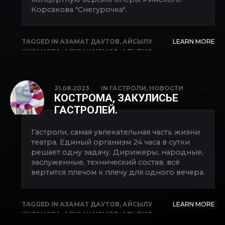
Корсакова "Снегурочка".
TAGGED IN
АЗАМАТ ДАУТОВ
,
АЙСЫЛУ
LEARN MORE
ИКСАНОВА
,
АЛИМ КАЮМОВ
,
АЛЬФИЯ
КАРИМОВА
,
АРТУР ХИСАМОВ
,
ВЛАДИМИР
КОПЫТОВ
,
ГАСТРОЛИ
,
ЕКАТЕРИНА
КУЛИКОВА
,
ИДЕЛЬ АРАЛБАЕВ
,
ЛАРИСА
21.08.2023
IN
ГАСТРОЛИ
,
НОВОСТИ
АХМЕТОВА
,
ЛЮБОВЬ БУТОРИНА
,
ОЛЕСЯ
КОСТРОМА, ЗАКУЛИСЬЕ
МЕЗЕНЦЕВА
,
ОПЕРА
,
САЛАВАТ КИЕКБАЕВ
,
ГАСТРОЛЕЙ.
СНЕГУРОЧКА
,
ФЕЛИКС КОРОБОВ
Гастроли, самая увлекательная часть жизни
театра. Единый организм 24 часа в сутки
решает одну задачу. Дирижеры, народные,
заслуженные, технический состав, всё
вертится плечом к плечу для одного вечера.
TAGGED IN
АЗАМАТ ДАУТОВ
,
АЙСЫЛУ
LEARN MORE
ИКСАНОВА
,
АЛИМ КАЮМОВ
,
АЛЬФИЯ
КАРИМОВА
,
АРТУР ХИСАМОВ
,
ВЛАДИМИР