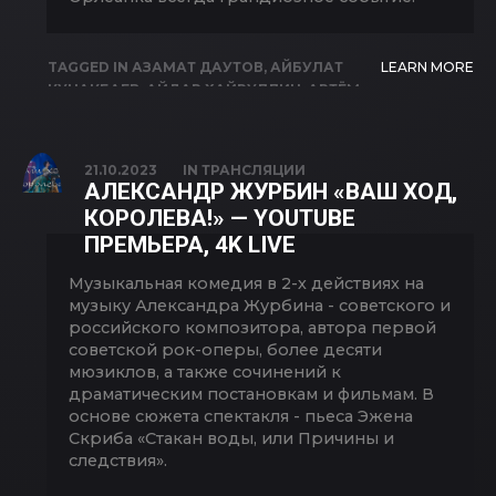
TAGGED IN
АЗАМАТ ДАУТОВ
,
АЙБУЛАТ
LEARN MORE
КУНАКБАЕВ
,
АЙДАР ХАЙРУЛЛИН
,
АРТЁМ
МАКАРОВ
,
ВЛАДИМИР КОПЫТОВ
,
ВЛАДИМИР ОРФЕЕВ
,
ИРИНА ВТОРНИКОВА
,
ЛЮБОВЬ БУТОРИНА
,
МАРАТ ШАРИПОВ
,
21.10.2023
IN
ТРАНСЛЯЦИИ
ОЛЕСЯ ХУСНУТДИНОВА
,
ОРЛЕАНСКАЯ
АЛЕКСАНДР ЖУРБИН «ВАШ ХОД,
ДЕВА
,
РАИЛЬ КУЧУКОВ
,
САЛАВАТ
КОРОЛЕВА!» — YOUTUBE
КИЕКБАЕВ
,
ТАТЬЯНА НОГИНОВА
,
ФИЛИПП
ПРЕМЬЕРА, 4K LIVE
РАЗЕНКОВ
,
ЯМИЛЬ АБДУЛЬМАНОВ
Музыкальная комедия в 2-х действиях на
музыку Александра Журбина - советского и
российского композитора, автора первой
советской рок-оперы, более десяти
мюзиклов, а также сочинений к
драматическим постановкам и фильмам. В
основе сюжета спектакля - пьеса Эжена
Скриба «Стакан воды, или Причины и
следствия».