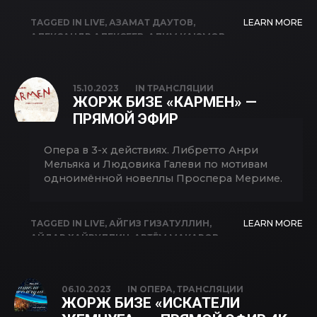
TAGGED IN
LIVE
,
АЗАМАТ ДАУТОВ
,
LEARN MORE
АЛЕКСАНДР АЛЕКСЕЕВ
,
АЛИМ КАЮМОВ
,
ВЛАДИМИР МЕШКОВ
,
ИВАН СКЛАДЧИКОВ
,
ИЛЬМАР АЛЬМУХАМЕТОВ
,
ИРИНА
ФИЛИППОВА
,
ЛЮДМИЛА ИСМАЙЛОВА
,
15.10.2023
IN
ТРАНСЛЯЦИИ
РИМ РАХИМОВ
,
САЛАВАТ КИЕКБАЕВ
,
ЖОРЖ БИЗЕ «КАРМЕН» —
ЭЛЬВИНА АХМЕТХАНОВА
,
ЭЛЬВИРА
ПРЯМОЙ ЭФИР
АЛЬКИНА
Опера в 3-х действиях. Либретто Анри
Мельяка и Людовика Галеви по мотивам
одноимённой новеллы Проспера Мериме.
TAGGED IN
LIVE
,
АЙГИЗ ГИЗАТУЛЛИН
,
LEARN MORE
АЙДАР ХАЙРУЛЛИН
,
АРТЁМ МАКАРОВ
,
АРТУР КАИПКУЛОВ
,
ЕКАТЕРИНА
КУЛИКОВА
,
ИЛЬГАМ ВАЛИЕВ
,
КАРМЕН
,
НАЗГУЛЬ ИБРАГИМОВА
,
РИМ РАХИМОВ
,
06.10.2023
IN
ОПЕРА
,
ТРАНСЛЯЦИИ
САЛАВАТ КИЕКБАЕВ
,
ЭЛИНА ИСЛАМОВА
,
ЖОРЖ БИЗЕ «ИСКАТЕЛИ
ЭЛЬВИРА ФАТЫХОВА