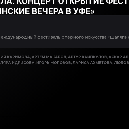
АЛА. КОНЦЕРТ ОТКРЫТИЕ ФЕС
НСКИЕ ВЕЧЕРА В УФЕ»
Международный фестиваль оперного искусства «Шаляпинс
ИЯ КАРИМОВА
,
АРТЁМ МАКАРОВ
,
АРТУР КАИПКУЛОВ
,
АСКАР А
ЛЯРА ИДРИСОВА
,
ИГОРЬ МОРОЗОВ
,
ЛАРИСА АХМЕТОВА
,
ЛЮБОВ