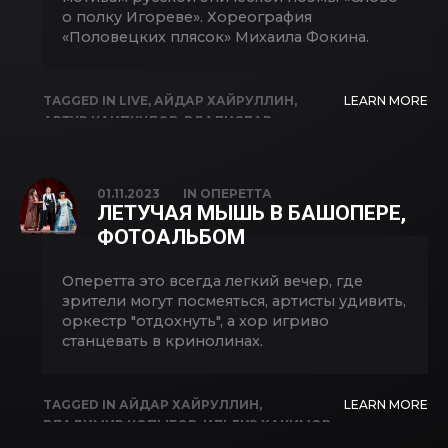
о полку Игореве». Хореография
«Половецких плясок» Михаила Фокина.
TAGGED IN
LIVE
,
АЙДАР ХАЙРУЛЛИН
,
LEARN MORE
АРТУР КАИПКУЛОВ
,
ВДАЛИСЛАВ
СУЛИМСКИЙ
,
ВЛАДИСЛАВ КАРКЛИН
,
ГЕННАДИЙ РОДИОНОВ
,
ЕКАТЕРИНА
КУЛИКОВА
,
ИГОРЬ МОРОЗОВ
,
КНЯЗЬ
01.11.2023
IN
ОПЕРЕТТА
ИГОРЬ
,
МАРИЯ БАЯНКИНА
,
НАЗГУЛЬ
ЛЕТУЧАЯ МЫШЬ В БАШОПЕРЕ,
ИБРАГИМОВА
,
СЕРГЕЙ СИДОРОВ
,
ФОТОАЛЬБОМ
ШАЛЯПИНСКИЙ
Оперетта это всегда легкий вечер, где
зрители могут посмеяться, артисты удивить,
оркестр "отдохнуть", а хор игриво
станцевать в кринолинах.
TAGGED IN
АЙДАР ХАЙРУЛЛИН
,
LEARN MORE
ВЛАДИМИР КОПЫТОВ
,
ИЛЬГИЗ ХАКИМОВ
,
ЛЕТУЧАЯ МЫШЬ
,
РЕЗИДА АМИНОВА
,