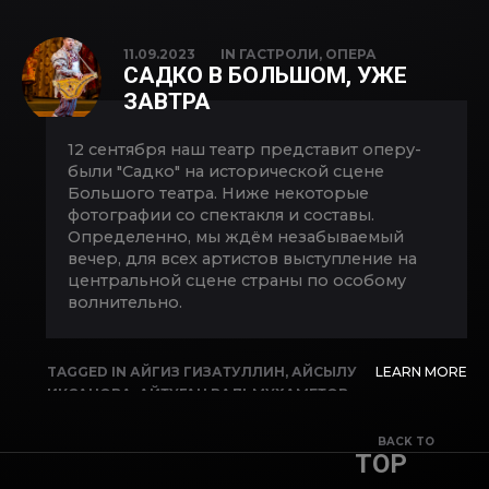
РУСЛАН ХАБИБИЛЛИН
,
СЕРГЕЙ СИДОРОВ
,
ЭЛЬВИРА АЛЬКИНА
,
ЯМИЛЬ
11.09.2023
IN
ГАСТРОЛИ
,
ОПЕРА
АБДУЛЬМАНОВ
САДКО В БОЛЬШОМ, УЖЕ
ЗАВТРА
12 сентября наш театр представит оперу-
были "Садко" на исторической сцене
Большого театра. Ниже некоторые
фотографии со спектакля и составы.
Определенно, мы ждём незабываемый
вечер, для всех артистов выступление на
центральной сцене страны по особому
волнительно.
TAGGED IN
АЙГИЗ ГИЗАТУЛЛИН
,
АЙСЫЛУ
LEARN MORE
ИКСАНОВА
,
АЙТУГАН ВАЛЬМУХАМЕТОВ
,
АЛИМ КАЮМОВ
,
АЛИСА АЛЕКСЕЕВА
,
АЛЬФИЯ КАРИМОВА
,
АСКАР АБДРАЗАКОВ
,
BACK TO
TOP
БОЛЬШОЙ ТЕАТР
,
ВАЛЕРИЯ ИСАЕВА
,
ВЛАДИМИР КОПЫТОВ
,
ДИНАР ШАКИРОВ
,