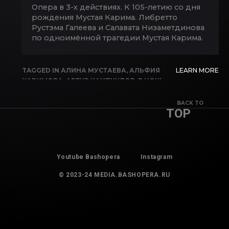
Опера в 3-х действиях. К 105-летию со дня
рождения Мустая Карима. Либретто
Рустэма Галеева и Салавата Низаметдинова
по одноимённой трагедии Мустая Карима.
TAGGED IN
АЛИНА МУСТАЕВА
,
АЛЬФИЯ
LEARN MORE
КАРИМОВА
,
АРТУР КАИПКУЛОВ
,
В НОЧЬ
ЛУННОГО ЗАТМЕНИЯ
,
ВАЛЕРИЙ
ПЛАТОНОВ
,
ВАСИЛИЙ ЕФИМОВ
,
ЛЮБОВЬ
BACK TO
TOP
БУТОРИНА
,
ЛЯЙСАН САФАРГУЛОВА
,
РОМАН МАМАЛИМОВ
,
ЭЛЬВИНА
АХМЕТХАНОВА
Youtube Bashopera
Instagram
© 2023-24 MEDIA.BASHOPERA.RU