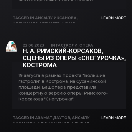
TAGGED IN
АЙСЫЛУ ИКСАНОВА
,
LEARN MORE
АЛЕКСАНДР АЛЕКСЕЕВ
,
АСКАР
АБДРАЗАКОВ
,
ВАЛЕНТИНА ГАЛИНЧЕНКО
,
ДАРЬЯ ДАРИЕНКО
,
ИВАН СКЛАДЧИКОВ
,
ИГОРЬ МОРОЗОВ
,
ИРИНА ВТОРНИКОВА
,
22.08.2023
IN
ГАСТРОЛИ
,
ОПЕРА
ИРИНА ФИЛИППОВА
,
МАРГАРИТА
Н. А. РИМСКИЙ-КОРСАКОВ,
ДРОЗДОВА
,
МАРИЯ ЛАТЫПОВА
,
НИКИТА
СЦЕНЫ ИЗ ОПЕРЫ «СНЕГУРОЧКА»,
КИРИЛЛОВ
,
ОЛЕСЯ МЕЗЕНЦЕВА
,
САДКО
,
КОСТРОМА
ФЕЛИКС КОРОБОВ
19 августа в рамках проекта "Большие
гастроли" в Кострома, на Сусанинской
площади, Башопера представила
концертную версию оперы Римского-
Корсакова "Снегурочка".
TAGGED IN
АЗАМАТ ДАУТОВ
,
АЙСЫЛУ
LEARN MORE
ИКСАНОВА
,
АЛИМ КАЮМОВ
,
АЛЬФИЯ
КАРИМОВА
,
АРТУР ХИСАМОВ
,
ВЛАДИМИР