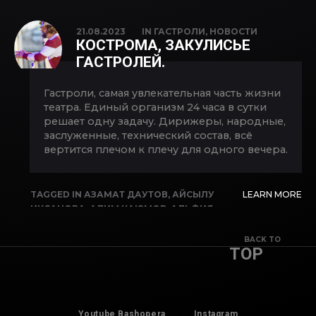
КОПЫТОВ
,
ГАСТРОЛИ
,
ЕКАТЕРИНА
КУЛИКОВА
,
ИДЕЛЬ АРАЛБАЕВ
,
ЛАРИСА
21.08.2023
IN
ГАСТРОЛИ
,
НОВОСТИ
АХМЕТОВА
,
ЛЮБОВЬ БУТОРИНА
,
ОЛЕСЯ
КОСТРОМА, ЗАКУЛИСЬЕ
МЕЗЕНЦЕВА
,
ОПЕРА
,
САЛАВАТ КИЕКБАЕВ
,
ГАСТРОЛЕЙ.
СНЕГУРОЧКА
,
ФЕЛИКС КОРОБОВ
Гастроли, самая увлекательная часть жизни
театра. Единый организм 24 часа в сутки
решает одну задачу. Дирижеры, народные,
заслуженные, технический состав, всё
вертится плечом к плечу для одного вечера.
TAGGED IN
АЗАМАТ ДАУТОВ
,
АЙСЫЛУ
LEARN MORE
ИКСАНОВА
,
АЛИМ КАЮМОВ
,
АЛЬФИЯ
КАРИМОВА
,
АРТУР ХИСАМОВ
,
ВЛАДИМИР
КОПЫТОВ
,
ГАСТРОЛИ
,
ЕКАТЕРИНА
BACK TO
TOP
КУЛИКОВА
,
ИДЕЛЬ АРАЛБАЕВ
,
ЛАРИСА
АХМЕТОВА
,
ЛЮБОВЬ БУТОРИНА
,
ОЛЕСЯ
МЕЗЕНЦЕВА
,
ОПЕРА
,
САЛАВАТ КИЕКБАЕВ
,
СНЕГУРОЧКА
,
ФЕЛИКС КОРОБОВ
Youtube Bashopera
Instagram