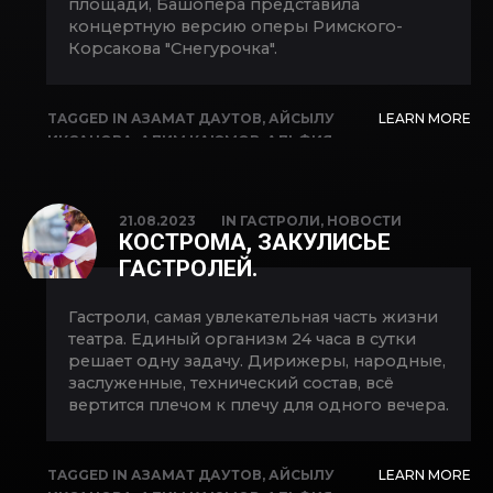
площади, Башопера представила
ФЕЛИКС КОРОБОВ
,
ЮЛИЯ БУТЛЕВИЧ
концертную версию оперы Римского-
Корсакова "Снегурочка".
TAGGED IN
АЗАМАТ ДАУТОВ
,
АЙСЫЛУ
LEARN MORE
ИКСАНОВА
,
АЛИМ КАЮМОВ
,
АЛЬФИЯ
КАРИМОВА
,
АРТУР ХИСАМОВ
,
ВЛАДИМИР
КОПЫТОВ
,
ГАСТРОЛИ
,
ЕКАТЕРИНА
КУЛИКОВА
,
ИДЕЛЬ АРАЛБАЕВ
,
ЛАРИСА
21.08.2023
IN
ГАСТРОЛИ
,
НОВОСТИ
АХМЕТОВА
,
ЛЮБОВЬ БУТОРИНА
,
ОЛЕСЯ
КОСТРОМА, ЗАКУЛИСЬЕ
МЕЗЕНЦЕВА
,
ОПЕРА
,
САЛАВАТ КИЕКБАЕВ
,
ГАСТРОЛЕЙ.
СНЕГУРОЧКА
,
ФЕЛИКС КОРОБОВ
Гастроли, самая увлекательная часть жизни
театра. Единый организм 24 часа в сутки
решает одну задачу. Дирижеры, народные,
заслуженные, технический состав, всё
вертится плечом к плечу для одного вечера.
TAGGED IN
АЗАМАТ ДАУТОВ
,
АЙСЫЛУ
LEARN MORE