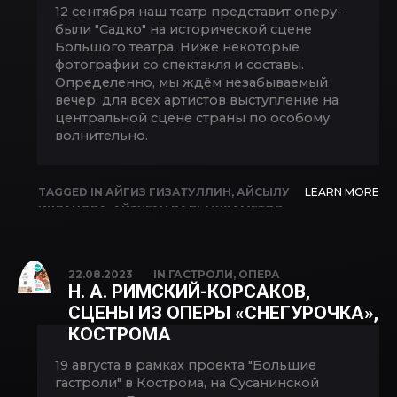
12 сентября наш театр представит оперу-
были "Садко" на исторической сцене
Большого театра. Ниже некоторые
фотографии со спектакля и составы.
Определенно, мы ждём незабываемый
вечер, для всех артистов выступление на
центральной сцене страны по особому
волнительно.
TAGGED IN
АЙГИЗ ГИЗАТУЛЛИН
,
АЙСЫЛУ
LEARN MORE
ИКСАНОВА
,
АЙТУГАН ВАЛЬМУХАМЕТОВ
,
АЛИМ КАЮМОВ
,
АЛИСА АЛЕКСЕЕВА
,
АЛЬФИЯ КАРИМОВА
,
АСКАР АБДРАЗАКОВ
,
БОЛЬШОЙ ТЕАТР
,
ВАЛЕРИЯ ИСАЕВА
,
22.08.2023
IN
ГАСТРОЛИ
,
ОПЕРА
ВЛАДИМИР КОПЫТОВ
,
ДИНАР ШАКИРОВ
,
Н. А. РИМСКИЙ-КОРСАКОВ,
ИВАН СКЛАДЧИКОВ
,
ИГОРЬ МОРОЗОВ
,
СЦЕНЫ ИЗ ОПЕРЫ «СНЕГУРОЧКА»,
ИДЕЛЬ АРАЛБАЕВ
,
ИЛЬНАРА
КОСТРОМА
АБЕЙДУЛЛИНА
,
ИЛЬНУР ЗУБАИРОВ
,
НАЗГУЛЬ ИБРАГИМОВА
,
ОПЕРА
,
РЕГИНА
19 августа в рамках проекта "Большие
ЗВЕГИНЦЕВА
,
РУСТАМ ИСХАКОВ
,
САДКО
,
гастроли" в Кострома, на Сусанинской
СЕРГЕЙ СИДОРОВ
,
СОФЬЯ САИТОВА
,