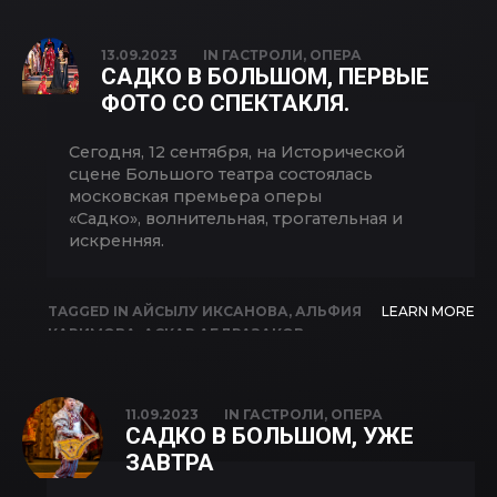
ЕВГЕНИЙ ОНЕГИН
,
ЕКАТЕРИНА КУЛИКОВА
,
ИЛЬГАМ ВАЛИЕВ
,
ЛЯЙСАН САФАРГУЛОВА
,
13.09.2023
IN
ГАСТРОЛИ
,
ОПЕРА
ОПЕРА
,
РИМ РАХИМОВ
,
ТАТЬЯНА
САДКО В БОЛЬШОМ, ПЕРВЫЕ
МАМЕДОВА
,
ЯН ЛЕЙШЕ
ФОТО СО СПЕКТАКЛЯ.
Сегодня, 12 сентября, на Исторической
сцене Большого театра состоялась
московская премьера оперы
«Садко», волнительная, трогательная и
искренняя.
TAGGED IN
АЙСЫЛУ ИКСАНОВА
,
АЛЬФИЯ
LEARN MORE
КАРИМОВА
,
АСКАР АБДРАЗАКОВ
,
БОЛЬШОЙ ТЕАТР
,
ИГОРЬ МОРОЗОВ
,
ОПЕРА
,
РЕГИНА ЗВЕГИНЦЕВА
,
РИМ
РАХИМОВ
,
САДКО
,
ФЕЛИКС КОРОБОВ
11.09.2023
IN
ГАСТРОЛИ
,
ОПЕРА
САДКО В БОЛЬШОМ, УЖЕ
ЗАВТРА