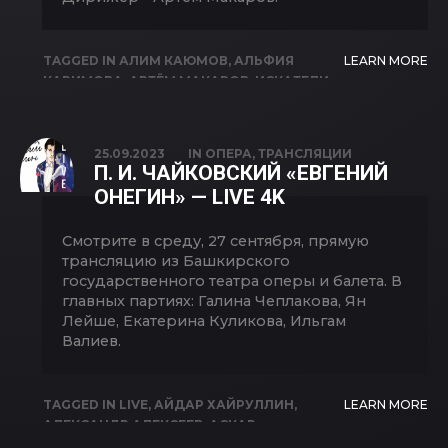
TAGGED IN
АЛИМ КАЮМОВ
,
АЛЬФИЯ
LEARN MORE
КАРИМОВА
,
АРТЁМ МАКАРОВ
,
ИСКАТЕЛИ
ЖЕМЧУГА
,
ОПЕРА
,
САЛАВАТ КИЕКБАЕВ
,
ЯН
ЛЕЙШЕ
25.09.2023
IN
ОПЕРА
,
ТРАНСЛЯЦИИ
П. И. ЧАЙКОВСКИЙ «ЕВГЕНИЙ
ОНЕГИН» — LIVE 4K
Смотрите в среду, 27 сентября, прямую
трансляцию из Башкирского
государственного театра оперы и балета. В
главных партиях: Галина Чеплакова, Ян
Лейше, Екатерина Куликова, Ильгам
Валиев.
TAGGED IN
LIVE
,
АЙДАР ХАЙРУЛЛИН
,
LEARN MORE
АЛЕКСАНДР АЛЕКСЕЕВ
,
АСКАР
АБДРАЗАКОВ
,
ГАЛИНА ЧЕПЛАКОВА
,