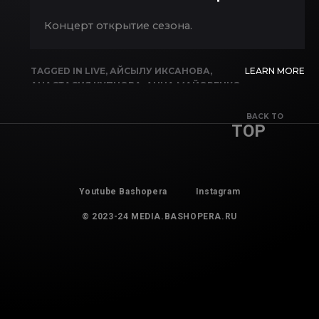
Концерт открытие сезона.
TAGGED IN
LIVE
,
АЙСЫЛУ ИКСАНОВА
,
LEARN MORE
АНАСТАСИЯ КУПЦОВА
,
АННА МАЙОРЕНКО
,
АРТЁМ ДОБРОХВАЛОВ
,
АРТУР
КИЛЬМУХАМЕТОВ
,
ВАЛЕРИЯ ИСАЕВА
,
BACK TO
TOP
ГЕРМАН КИМ
,
ГУЛЬСИНА МАВЛЮКАСОВА
,
ДИНАР ШАКИРОВ
,
ИЛЬНУР ЗУБАИРОВ
,
ИРИНА САПОЖНИКОВА
,
ИРИНА ЧЫОНГ
,
ЛЕОНОРА КУВАТОВА
,
ЛИЛИЯ
ЗАЙНИГАБДИНОВА
,
МАРАТ АХМЕТ-
Youtube Bashopera
Instagram
ЗАРИПОВ
,
НАТАЛЬЯ КРЮГЕР
,
ОЛЕГ
ГАБЫШЕВ
,
ОЛЕГ ШАЙБАКОВ
,
СЕРГЕЙ
© 2023-24 MEDIA.BASHOPERA.RU
БИКБУЛАТОВ
,
СОФЬЯ ДОБРОХВАЛОВА
,
СОФЬЯ САИТОВА
,
ТАГИР ТАГИРОВ
,
ТАХМИНА УЗАКОВА