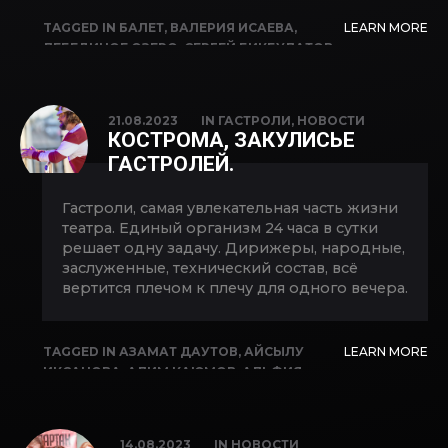
TAGGED IN
БАЛЕТ
,
ВАЛЕРИЯ ИСАЕВА
,
LEARN MORE
ЛЕБЕДИНОЕ ОЗЕРО
,
СЕРГЕЙ БИКБУЛАТОВ
21.08.2023
IN
ГАСТРОЛИ
,
НОВОСТИ
КОСТРОМА, ЗАКУЛИСЬЕ
ГАСТРОЛЕЙ.
Гастроли, самая увлекательная часть жизни
театра. Единый организм 24 часа в сутки
решает одну задачу. Дирижеры, народные,
заслуженные, технический состав, всё
вертится плечом к плечу для одного вечера.
TAGGED IN
АЗАМАТ ДАУТОВ
,
АЙСЫЛУ
LEARN MORE
ИКСАНОВА
,
АЛИМ КАЮМОВ
,
АЛЬФИЯ
КАРИМОВА
,
АРТУР ХИСАМОВ
,
ВЛАДИМИР
КОПЫТОВ
,
ГАСТРОЛИ
,
ЕКАТЕРИНА
КУЛИКОВА
,
ИДЕЛЬ АРАЛБАЕВ
,
ЛАРИСА
14.08.2023
IN
НОВОСТИ