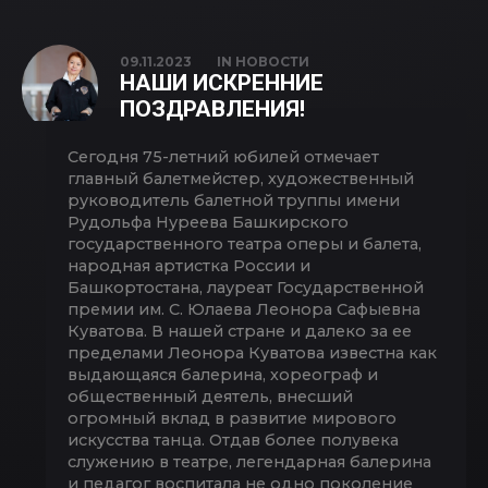
09.11.2023
IN
НОВОСТИ
НАШИ ИСКРЕННИЕ
ПОЗДРАВЛЕНИЯ!
Сегодня 75-летний юбилей отмечает
главный балетмейстер, художественный
руководитель балетной труппы имени
Рудольфа Нуреева Башкирского
государственного театра оперы и балета,
народная артистка России и
Башкортостана, лауреат Государственной
премии им. С. Юлаева Леонора Сафыевна
Куватова. В нашей стране и далеко за ее
пределами Леонора Куватова известна как
выдающаяся балерина, хореограф и
общественный деятель, внесший
огромный вклад в развитие мирового
искусства танца. Отдав более полувека
служению в театре, легендарная балерина
и педагог воспитала не одно поколение