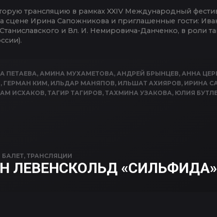
торую трансляцию в рамках XXIV Международный фестив
на сцене Ирина Сапожникова и приглашенные гости: Ива
С. Станиславского и Вл. И. Немировича-Данченко, в роли
ссии).
А ПЕТАЕВА
,
АМИНА МУХАМЕТОВА
,
АНДРЕЙ БРЫНЦЕВ
,
АННА ЦЕР
В
,
ГЕРМАН КИМ
,
ИЛЬДАР МАНЯПОВ
,
ИЛЬШАТ АХИЯРОВ
,
ИРИНА С
ТАМ ИСХАКОВ
,
ТАГИР ТАГИРОВ
,
ТАХМИНА УЗАКОВА
,
ЮЛИЯ БУТЛ
N
БАЛЕТ
,
ТРАНСЛЯЦИИ
Н ЛЕВЕНСКОЛЬД «СИЛЬФИДА»