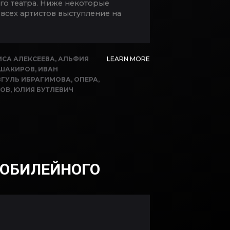
ого театра. Ниже некоторые
всех артистов выступление на
ИСА АЛЕКСЕЕВА
,
АЛЬФИЯ
LEARN MORE
 ШАКИРОВ
,
ИВАН
ЗГУЛЬ ИБРАГИМОВА
,
ОПЕРА
,
БОВ
,
ЮЛИЯ БУТЛЕВИЧ
 ЮБИЛЕЙНОГО