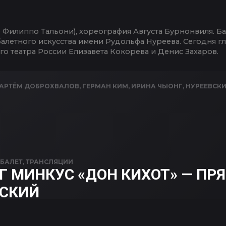
Филиппо Тальони), хореография Августа Бурнонвиля. Бале
летного искусства имени Рудольфа Нуреева. Сегодня г
о театра России Елизавета Кокорева и Денис Захаров.
АРТЁМ ДОБРОХВАЛОВ
,
ГЕРМАН КИМ
,
ИРИНА ЧЫОНГ
,
НУРЕЕВСК
N
БАЛЕТ
,
ТРАНСЛЯЦИИ
 МИНКУС «ДОН КИХОТ» — ПР
ВСКИЙ