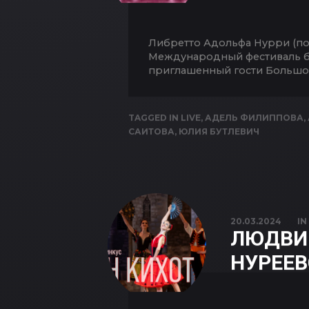
Либретто Адольфа Нурри (по 
Международный фестиваль ба
приглашенный гости Большог
TAGGED IN
LIVE
,
АДЕЛЬ ФИЛИППОВА
,
САИТОВА
,
ЮЛИЯ БУТЛЕВИЧ
20.03.2024
I
ЛЮДВИГ
НУРЕЕ