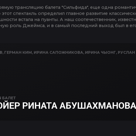
ямую трансляцию балета "Сильфида", еще одна романти
 этот спектакль определил главное развитие классическ
ности встала на пуанты. А наш соотечественник, изве
ную роль Джеймса, и в самый последний выход был в ег
В
,
ГЕРМАН КИМ
,
ИРИНА САПОЖНИКОВА
,
ИРИНА ЧЫОНГ
,
РУСЛАН
N
БАЛЕТ
ОЙЕР РИНАТА АБУШАХМАНОВА