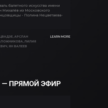
аль балетного искусства имени
н Михалёв из Московского
 танцовщицы - Полина Нецветаева-
ЦВАДЗЕ
,
АРСЛАН
LEARN MORE
АПОЖНИКОВА
,
ЛИЛИЯ
ЕВИЧ
,
ЯН ВАЛЕЕВ
 — ПРЯМОЙ ЭФИР