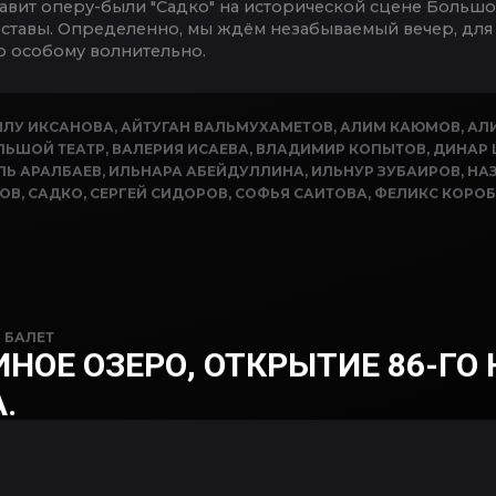
тавит оперу-были "Садко" на исторической сцене Больш
оставы. Определенно, мы ждём незабываемый вечер, для 
о особому волнительно.
ЛУ ИКСАНОВА
,
АЙТУГАН ВАЛЬМУХАМЕТОВ
,
АЛИМ КАЮМОВ
,
АЛ
ЛЬШОЙ ТЕАТР
,
ВАЛЕРИЯ ИСАЕВА
,
ВЛАДИМИР КОПЫТОВ
,
ДИНАР
ЛЬ АРАЛБАЕВ
,
ИЛЬНАРА АБЕЙДУЛЛИНА
,
ИЛЬНУР ЗУБАИРОВ
,
НА
КОВ
,
САДКО
,
СЕРГЕЙ СИДОРОВ
,
СОФЬЯ САИТОВА
,
ФЕЛИКС КОРО
N
БАЛЕТ
НОЕ ОЗЕРО, ОТКРЫТИЕ 86-ГО
.