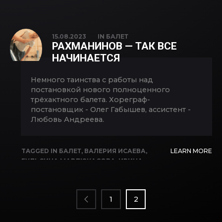
АНАСТАСИЯ КУПЦОВА
,
АННА МАЙОРЕНКО
,
АРТЁМ ДОБРОХВАЛОВ
,
АРТУР
КИЛЬМУХАМЕТОВ
,
ВАЛЕРИЯ ИСАЕВА
,
ГЕРМАН КИМ
,
ГУЛЬСИНА МАВЛЮКАСОВА
,
15.08.2023
IN
БАЛЕТ
ДИНАР ШАКИРОВ
,
ИЛЬНУР ЗУБАИРОВ
,
РАХМАНИНОВ — ТАК ВСЕ
ИРИНА САПОЖНИКОВА
,
ИРИНА ЧЫОНГ
,
НАЧИНАЕТСЯ
ЛЕОНОРА КУВАТОВА
,
ЛИЛИЯ
ЗАЙНИГАБДИНОВА
,
МАРАТ АХМЕТ-
Немного таинства с работы над
ЗАРИПОВ
,
НАТАЛЬЯ КРЮГЕР
,
ОЛЕГ
постановкой нового полноценного
ГАБЫШЕВ
,
ОЛЕГ ШАЙБАКОВ
,
СЕРГЕЙ
трёхактного балета. Хореграф-
БИКБУЛАТОВ
,
СОФЬЯ ДОБРОХВАЛОВА
,
постановщик - Олег Габышев, ассистент -
СОФЬЯ САИТОВА
,
ТАГИР ТАГИРОВ
,
Любовь Андреева.
ТАХМИНА УЗАКОВА
TAGGED IN
БАЛЕТ
,
ВАЛЕРИЯ ИСАЕВА
,
LEARN MORE
ГУЛЬСИНА МАВЛЮКАСОВА
,
ИРИНА
ПАГИНАЦИЯ
САПОЖНИКОВА
,
ЛИЛИЯ
ЗАПИСЕЙ
ЗАЙНИГАБДИНОВА
,
ЛЮБОВЬ АНДРЕЕВА
,
ОЛЕГ ГАБЫШЕВ
,
ОЛЕГ ШАЙБАКОВ
,
РАСИЛЬ
1
2
САГИТОВ
,
РАХМАНИНОВ
,
РЕПЕТИЦИИ
,
РУСТАМ ИСХАКОВ
,
СЕРГЕЙ БИКБУЛАТОВ