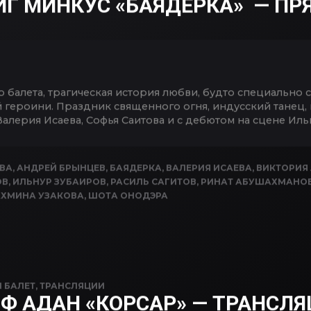
Г МИНКУС «БАЯДЕРКА» — ПР
о балета, трагическая история любви, будто специально 
героини. Праздник священного огня, индусский танец, ка
Валерия Исаева, Софья Саитова и с дебютом на сцене Иль
ЕВА
,
АНДРЕЙ БРЫНЦЕВ
,
БАЯДЕРКА
,
ВАЛЕРИЯ ИСАЕВА
,
ВИКТОРИЯ
ОВ
,
ИЛЬНУР ЗУБАИРОВ
,
РАСИЛЬ САГИТОВ
,
РИНАТ АБУШАХМАНО
АХМИНА УЗАКОВА
,
ШОТА ОНОДЭРА
N
БАЛЕТ
,
ТРАНСЛЯЦИИ
Ф АДАН «КОРСАР» — ТРАНСЛЯ