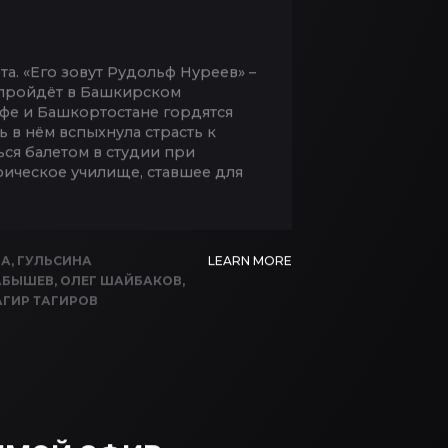
а. «Его зовут Рудольф Нуреев» –
 пройдёт в Башкирском
 Уфе и Башкортостане гордятся
 в нём вспыхнула страсть к
ся балетом в студии при
ическое училище, ставшее для
ВА
,
ГУЛЬСИНА
LEARN MORE
АБЫШЕВ
,
ОЛЕГ ШАЙБАКОВ
,
АГИР ТАГИРОВ