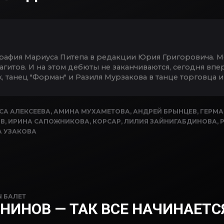
ография Мариуса Питепа в редакции Юрия Григоровича. 
Сагитов. И на этом дебюты не заканчиваются, сегодня вп
к, танец "Форман" и Разиля Мурзакова в танце торговца 
СА АЛЕКСЕЕВА
,
АМИНА МУХАМЕТОВА
,
АНДРЕЙ БРЫНЦЕВ
,
ГЕРМА
ОВ
,
ИРИНА САПОЖНИКОВА
,
КОРСАР
,
ЛИЛИЯ ЗАЙНИГАБДИНОВА
,
 УЗАКОВА
N
БАЛЕТ
НИНОВ — ТАК ВСЕ НАЧИНАЕТС