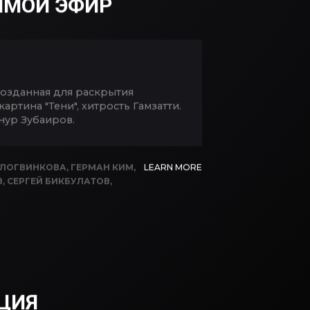
ЯМОЙ ЭФИР
созданная для раскрытия
ртина "Тени", хитрость Гамзатти.
нур Зубаиров.
 ЛОГВИНКОВА
,
ГЕРМАН КИМ
,
LEARN MORE
В
,
СЕРГЕЙ БИКБУЛАТОВ
,
ЦИЯ