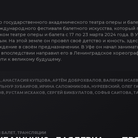
государственного академического театра оперы и балет
ждународного фестиваля балетного искусства, который
м театре оперы и балета с 17 по 23 марта 2024 года. В
. На этой земле он провёл своё детство и юность, здесь
дение в своём предназначении. В Уфе он начал занимать
 впоследствии направил его в Ленинградское хореограф
ути к великому будущему.
А
,
АНАСТАСИЯ КУПЦОВА
,
АРТЁМ ДОБРОХВАЛОВ
,
ВАЛЕРИЯ ИСАЕ
ЛЬНУР ЗУБАИРОВ
,
ИРИНА САПОЖНИКОВА
,
НУРЕЕВСКИЙ
,
ОЛЕГ Г
ОВ
,
РУСТАМ ИСХАКОВ
,
СЕРГЕЙ БИКБУЛАТОВ
,
СОФЬЯ САИТОВА
,
Т
N
БАЛЕТ
,
ТРАНСЛЯЦИИ