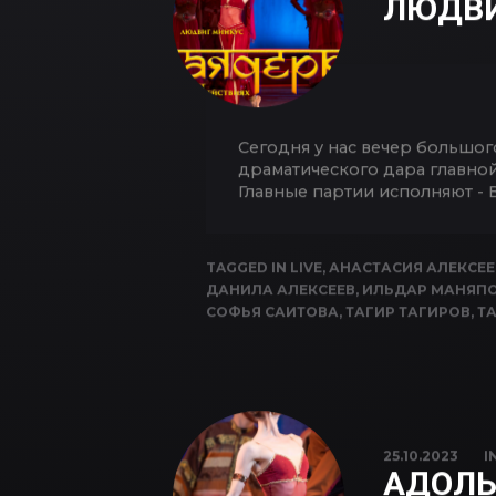
ЛЮДВИ
Сегодня у нас вечер большог
драматического дара главной 
Главные партии исполняют - 
TAGGED IN
LIVE
,
АНАСТАСИЯ АЛЕКСЕ
ДАНИЛА АЛЕКСЕЕВ
,
ИЛЬДАР МАНЯП
СОФЬЯ САИТОВА
,
ТАГИР ТАГИРОВ
,
Т
25.10.2023
I
АДОЛЬ