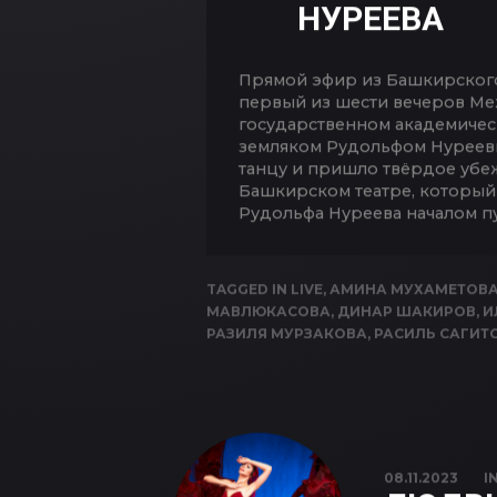
НУРЕЕВА
Прямой эфир из Башкирского 
первый из шести вечеров Ме
государственном академическо
земляком Рудольфом Нуреевым
танцу и пришло твёрдое убеж
Башкирском театре, который
Рудольфа Нуреева началом п
TAGGED IN
LIVE
,
АМИНА МУХАМЕТОВ
МАВЛЮКАСОВА
,
ДИНАР ШАКИРОВ
,
И
РАЗИЛЯ МУРЗАКОВА
,
РАСИЛЬ САГИТ
08.11.2023
I