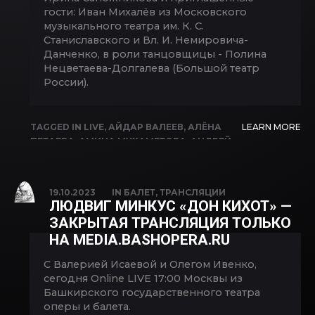
гости: Иван Михалёв из Московского
музыкального театра им. К. С.
Станиславского и Вл. И. Немировича-
Данченко, в роли танцовщицы - Полина
Нецветаева-Долгалева (Большой театр
России).
TAGGED IN
LIVE
,
АЙДАР ВАЛЕЕВ
,
АЛЁНА
LEARN MORE
ПЕТАЕВА
,
АМИНА МУХАМЕТОВА
,
АНДРЕЙ
БРЫНЦЕВ
,
АННА ЦЕРЦВАДЗЕ
,
АРСЛАН
АСФАТУЛЛИН
,
АРТЁМ ДОБРОХВАЛОВ
,
ГЕРМАН КИМ
,
ИЛЬДАР МАНЯПОВ
,
ИЛЬШАТ
19.10.2023
IN
БАЛЕТ
,
ТРАНСЛЯЦИИ
АХИЯРОВ
,
ИРИНА САПОЖНИКОВА
,
ЛИЛИЯ
ЛЮДВИГ МИНКУС «ДОН КИХОТ» —
ЗАНИГАБДИНОВА
,
НУРЕЕВСКИЙ
,
РУСТАМ
ЗАКРЫТАЯ ТРАНСЛЯЦИЯ ТОЛЬКО
ИСХАКОВ
,
ТАГИР ТАГИРОВ
,
ТАХМИНА
НА MEDIA.BASHOPERA.RU
УЗАКОВА
,
ЮЛИЯ БУТЛЕВИЧ
,
ЯН ВАЛЕЕВ
С Валерией Исаевой и Олегом Ивенко,
сегодня Online LIVE 17:00 Москвы из
Башкирского государственного театра
оперы и балета.