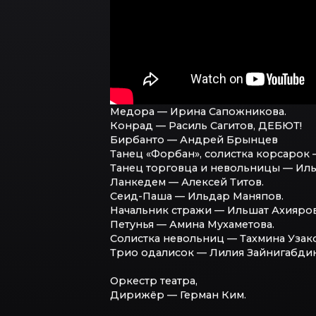
Медора — Ирина Сапожникова.
Конрад — Расиль Сагитов, ДЕБЮТ!
Бирбанто — Андрей Брынцев
Танец «Форбан», солистка корсарок 
Танец торговца и невольницы — Иль
Ланкедем — Алексей Титов.
Сеид-Паша — Ильдар Маняпов.
Начальник стражи — Ильшат Ахияров
Петунья — Амина Мухаметова.
Солистка невольниц — Тахмина Узако
Трио одалисок — Лилия Зайнигабдино
Оркестр театра,
Дирижёр — Герман Ким.