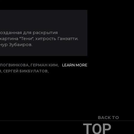
созданная для раскрытия
ртина "Тени", хитрость Гамзатти.
нур Зубаиров.
 ЛОГВИНКОВА
,
ГЕРМАН КИМ
,
LEARN MORE
В
,
СЕРГЕЙ БИКБУЛАТОВ
,
BACK TO
TOP