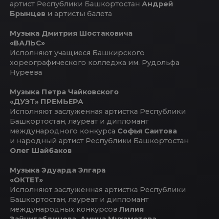
артист Республики Башкортостан
Андрей
Брынцев
и артисты балета
Музыка Дмитрия Шостаковича
«ВАЛЬС»
Исполняют учащиеся Башкирского
хореографического колледжа им. Рудольфа
Нуреева
Музыка Петра Чайковского
«ДУЭТ» ПРЕМЬЕРА
Исполняют заслуженная артистка Республики
Башкортостан, лауреат и дипломант
международного конкурса
Софья Саитова
и народный артист Республики Башкортостан
Олег Шайбаков
Музыка Эдуарда Элгара
«ОКТЕТ»
Исполняют заслуженная артистка Республики
Башкортостан, лауреат и дипломант
международных конкурсов
Лилия
Зайнигабдинова, Амина Мухаметова,