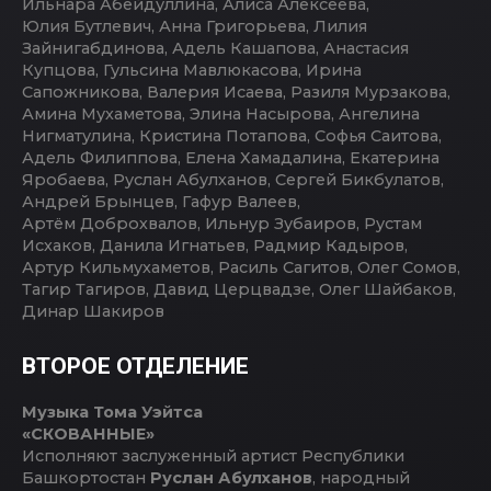
Ильнара Абейдуллина, Алиса Алексеева,
Юлия Бутлевич, Анна Григорьева, Лилия
Зайнигабдинова, Адель Кашапова, Анастасия
Купцова, Гульсина Мавлюкасова, Ирина
Сапожникова, Валерия Исаева, Разиля Мурзакова,
Амина Мухаметова, Элина Насырова, Ангелина
Нигматулина, Кристина Потапова, Софья Саитова,
Адель Филиппова, Елена Хамадалина, Екатерина
Яробаева, Руслан Абулханов, Сергей Бикбулатов,
Андрей Брынцев, Гафур Валеев,
Артём Доброхвалов, Ильнур Зубаиров, Рустам
Исхаков, Данила Игнатьев, Радмир Кадыров,
Артур Кильмухаметов, Расиль Сагитов, Олег Сомов,
Тагир Тагиров, Давид Церцвадзе, Олег Шайбаков,
Динар Шакиров
ВТОРОЕ ОТДЕЛЕНИЕ
Музыка Тома Уэйтса
«СКОВАННЫЕ»
Исполняют заслуженный артист Республики
Башкортостан
Руслан Абулханов
, народный