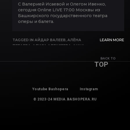
С Валерией Исаевой и Олегом Ивенко,
сегодня Online LIVE 17:00 Москвы из
Башкирского государственного театра
оперы и балета.
TAGGED IN
АЙДАР ВАЛЕЕВ
,
АЛЁНА
LEARN MORE
ПЕТАЕВА
,
АЛИСА АЛЕКСЕЕВА
,
АННА
ЦЕРЦВАДЗЕ
,
АРСЛАН АСФАТУЛЛИН
,
ВАЛЕРИЯ ИСАЕВА
,
ГУЛЬСИНА
BACK TO
TOP
МАВЛЮКАСОВА
,
ДОН КИХОТ
,
ИЛЬДАР
МАНЯПОВ
,
ОЛЕГ ИВЕНКО
,
ОЛЕГ
ШАЙБАКОВ
,
РАЗИЛЯ МУРЗАКОВА
,
ТАХМИНА УЗАКОВА
Youtube Bashopera
Instagram
© 2023-24 MEDIA.BASHOPERA.RU