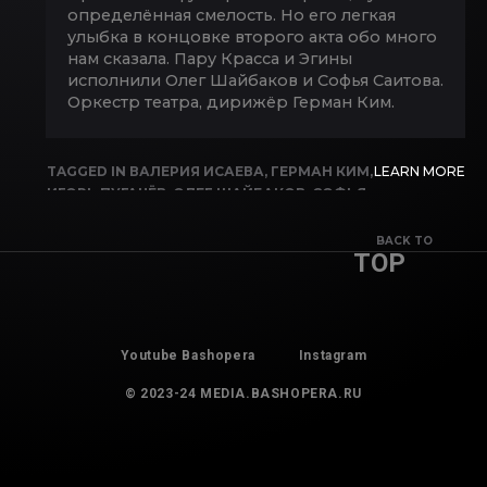
определённая смелость. Но его легкая
улыбка в концовке второго акта обо много
нам сказала. Пару Красса и Эгины
исполнили Олег Шайбаков и Софья Саитова.
Оркестр театра, дирижёр Герман Ким.
TAGGED IN
ВАЛЕРИЯ ИСАЕВА
,
ГЕРМАН КИМ
,
LEARN MORE
ИГОРЬ ПУГАЧЁВ
,
ОЛЕГ ШАЙБАКОВ
,
СОФЬЯ
САИТОВА
,
СПАРТАК
,
ТАГИР ТАГИРОВ
BACK TO
TOP
Youtube Bashopera
Instagram
© 2023-24 MEDIA.BASHOPERA.RU